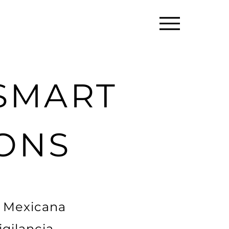
 SMART
IONS
a Mexicana
gilancia,