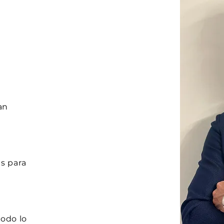
an
as para
todo lo