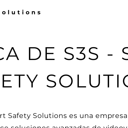
Solutions
A DE S3S -
ETY SOLUT
rt Safety Solutions es una empres
ce soluciones avanzadas de videovi