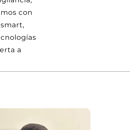
jamos con
bsmart,
ecnologías
erta a