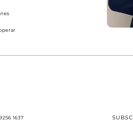
ones
 operar
s
SUBSC
 9256 1637