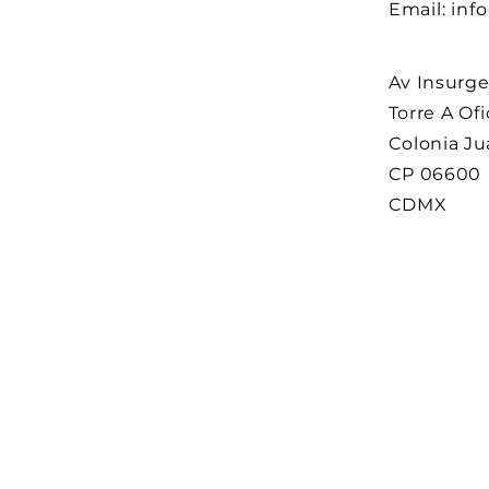
Email:
inf
Av Insurg
Torre A Of
Colonia J
CP 06600
CDMX