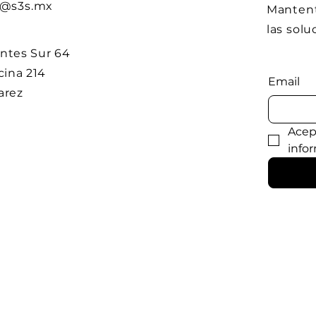
o@s3s.mx
Mantent
las solu
entes Sur 64
icina 214
Email
uarez
Acept
info